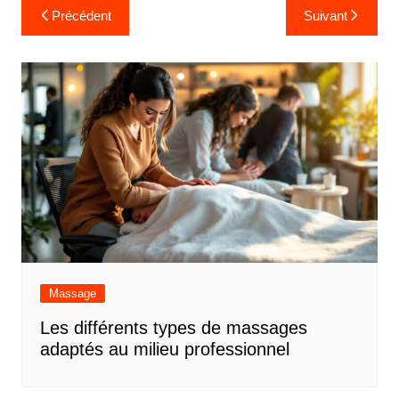
Navigation
Précédent
Suivant
de
l’article
Massage
Les différents types de massages
adaptés au milieu professionnel