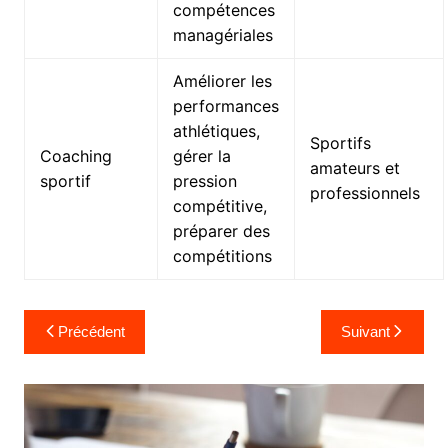
compétences
managériales
Améliorer les
performances
athlétiques,
Sportifs
Coaching
gérer la
amateurs et
sportif
pression
professionnels
compétitive,
préparer des
compétitions
Navigation
Précédent
Suivant
de
l’article