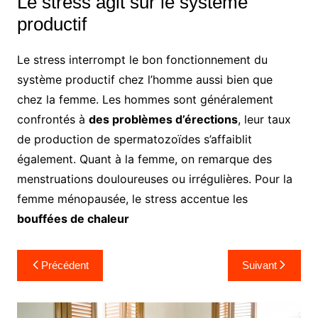
Le stress agit sur le système
productif
Le stress interrompt le bon fonctionnement du
système productif chez l’homme aussi bien que
chez la femme. Les hommes sont généralement
confrontés à
des problèmes d’érections
, leur taux
de production de spermatozoïdes s’affaiblit
également. Quant à la femme, on remarque des
menstruations douloureuses ou irrégulières. Pour la
femme ménopausée, le stress accentue les
bouffées de chaleur
Navigation
Précédent
Suivant
de
l’article