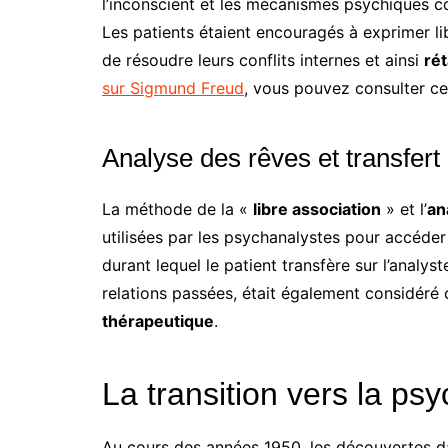
l’inconscient et les mécanismes psychiques 
Les patients étaient encouragés à exprimer li
de résoudre leurs conflits internes et ainsi
rét
sur Sigmund Freud
, vous pouvez consulter cet
Analyse des rêves et transfert
La méthode de la «
libre association
» et l’
an
utilisées par les psychanalystes pour accéder
durant lequel le patient transfère sur l’analy
relations passées, était également considér
thérapeutique
.
La transition vers la psy
Au cours des années 1950, les découvertes d