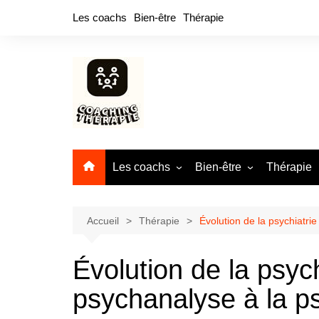
Aller
Les coachs
Bien-être
Thérapie
au
contenu
Les coachs
Bien-être
Thérapie
Energie
Massage
Hypnose
Méditation
Accueil
Thérapie
Évolution de la psychiatrie
Évolution de la psych
psychanalyse à la ps