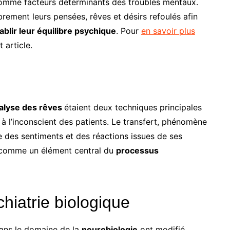
comme facteurs déterminants des troubles mentaux.
brement leurs pensées, rêves et désirs refoulés afin
ablir leur équilibre psychique
. Pour
en savoir plus
 article.
alyse des rêves
étaient deux techniques principales
 à l’inconscient des patients. Le transfert, phénomène
ste des sentiments et des réactions issues de ses
é comme un élément central du
processus
chiatrie biologique
ans le domaine de la
neurobiologie
ont modifié