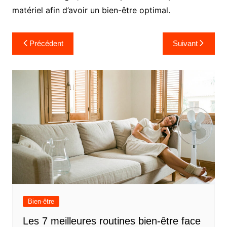
matériel afin d’avoir un bien-être optimal.
Navigation
Précédent
Suivant
de
l’article
Bien-être
Les 7 meilleures routines bien-être face